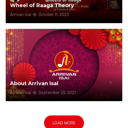
Wheel of Raaga Theory
Arrivan Isai
October 11, 2023
Wheels of Raaga Album –
https://arrivanisai.com/wheels-of-raaga-album The time
theory in Indian Classical Music suggests that...
Read More
About Arrivan Isai
Arrivan Isai
September 29, 2021
Arrivan Isai is a dedicated Indie music production that
aims to take Tamil independent music...
Read More
LOAD MORE