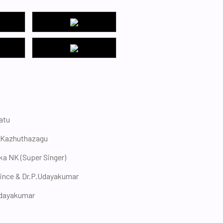
atu
 Kazhuthazagu
ka NK (Super Singer)
ince & Dr.P.Udayakumar
Udayakumar