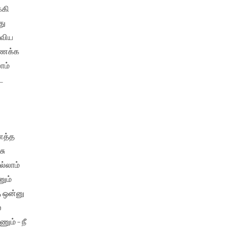
்கி
து
ுவிய
 மணக்க
ாம்
ட
னத்த
சு
ல்லாம்
ும்
 ஒன்னு
ே
ும் - நீ