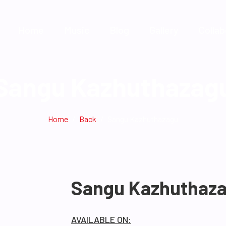
Home
Music
Blog
Gallery
Collab
Sangu Kazhuthazag
Home
Back
Sangu Kazhuthazagu
Sangu Kazhuthaz
AVAILABLE ON: