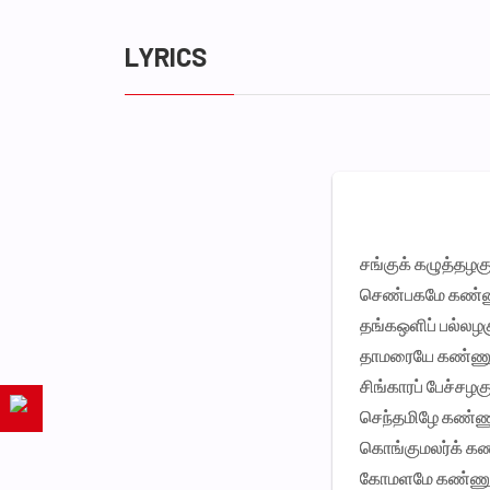
LYRICS
சங்குக் கழுத்தழகு
செண்பகமே கண்ண
தங்கஒளிப் பல்லழக
தாமரையே கண்ணு
சிங்காரப் பேச்சழகு
செந்தமிழே கண்ண
கொங்குமலர்க் க
கோமளமே கண்ணு