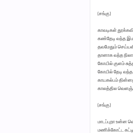
(சங்கு)
காவடிகள் தூக்கவி
கண்தேடி வந்த இ
தவமேதும் செய்யவி
தானாக வந்த நிலா
கோயில் குளம் சுத்த
கோயில் தேடி வந்த
காயகல்பம் தின்னதி
காலத்தில வெளஞ்
(சங்கு)
மாடப்புறா உன்ன வ
மணிக்கோட்ட கட்ட