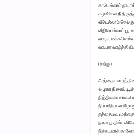
காடெல்லாம் நாடாக
கழனிகள நீ திருத்
வீடெல்லாம் நெல்க
வீதியெல்லாம் பூ
வாடிய மக்களெல்ல
வாயார வாழ்த்திவி
(சங்கு)
அத்தை மவ ரத்தி
அழகா நீ கைப்புடிச்
நித்திலமே காலமெ
நிம்மதியா வாழோண
நத்தைமவ முத்தை
நாலாறு திங்களில
நிச்சயமாத் தரவோண