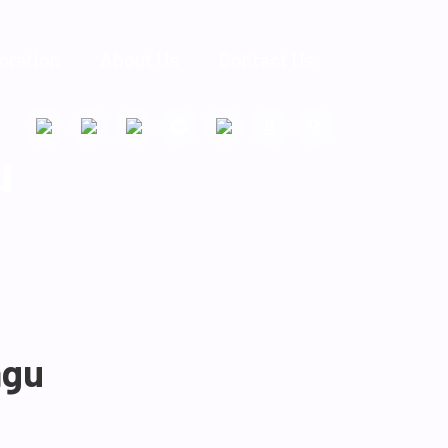
oration
About Us
Contact Us
u
agu