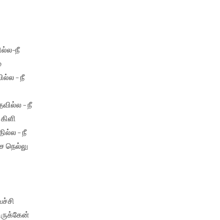
ல்ல-நீ
ம
ல்ல - நீ
வில்ல - நீ
 கிளி
ல்ல - நீ
ச நெல்லு
ெச்சி
ிருக்கேன்